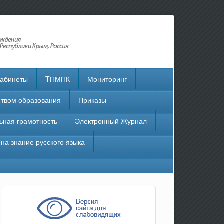
кабинеты
TПМПК
Мониторинг
твом образования
Приказы
ьная грамотность
Электронный Журнал
на знание русского языка