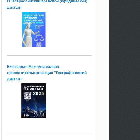
IX Всероссийский правовой (юридический)
диктант
Ежегодная Международная
просветительская акция "Географический
диктант"