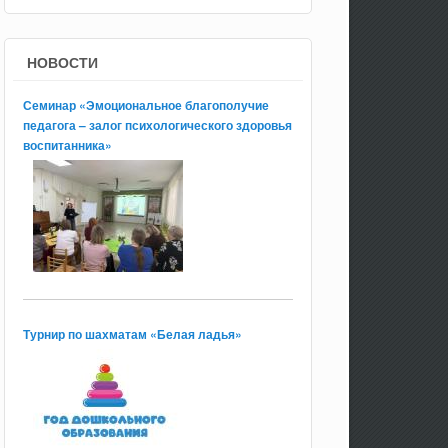
НОВОСТИ
Семинар «Эмоциональное благополучие
педагога – залог психологического здоровья
воспитанника»
Турнир по шахматам «Белая ладья»