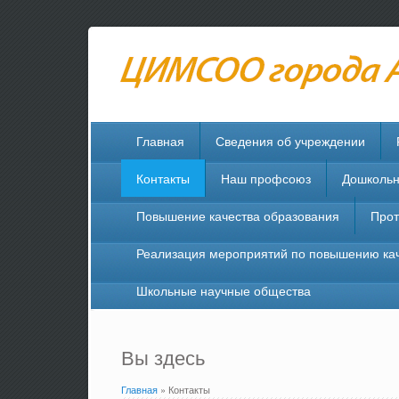
Главная
Сведения об учреждении
Контакты
Наш профсоюз
Дошкольн
Повышение качества образования
Прот
Реализация мероприятий по повышению ка
Школьные научные общества
Вы здесь
Главная
» Контакты