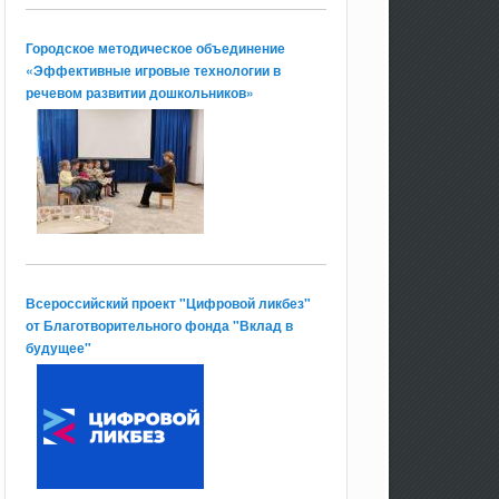
Городское методическое объединение
«Эффективные игровые технологии в
речевом развитии дошкольников»
Всероссийский проект "Цифровой ликбез"
от Благотворительного фонда "Вклад в
будущее"