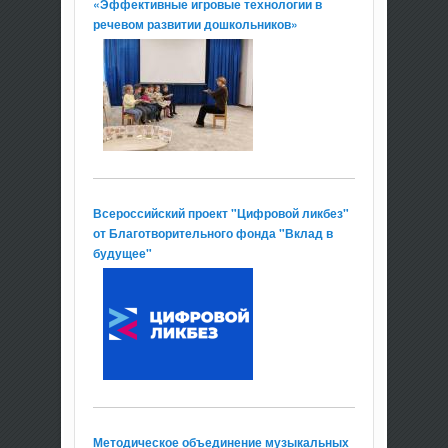
«Эффективные игровые технологии в
речевом развитии дошкольников»
Всероссийский проект "Цифровой ликбез"
от Благотворительного фонда "Вклад в
будущее"
Методическое объединение музыкальных