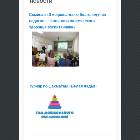
НОВОСТИ
Семинар «Эмоциональное благополучие
педагога – залог психологического
здоровья воспитанника»
Турнир по шахматам «Белая ладья»