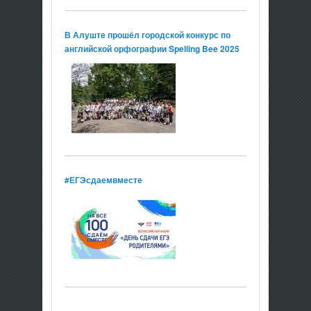
В Алуште прошёл городской конкурс по
английской орфографии Spelling Bee 2025
#ЕГЭсдаемвместе