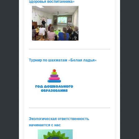
здоровья воспитанника»
Турнир по шахматам «Белая ладья»
Экологическая ответственность
начинается с нас