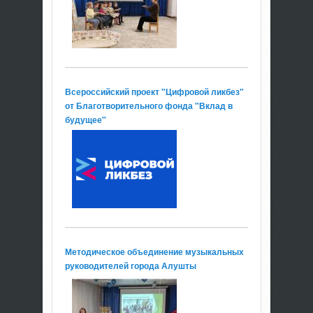
Всероссийский проект "Цифровой ликбез"
от Благотворительного фонда "Вклад в
будущее"
Методическое объединение музыкальных
руководителей города Алушты