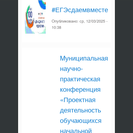
#ЕГЭсдаемвместе
Опубликовано:
ср, 12/03/2025 -
10:38
Mуниципальная
научно-
практическая
конференция
«Проектная
деятельность
обучающихся
начальной