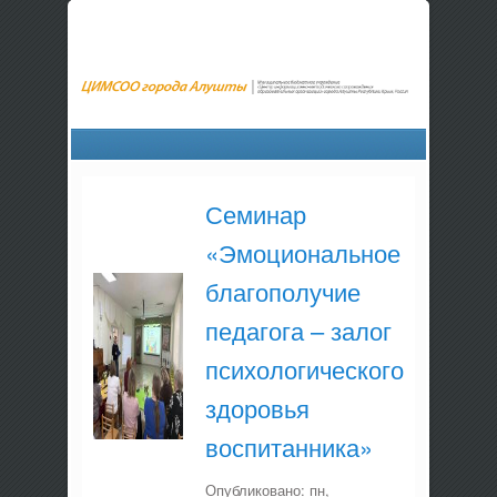
Семинар
«Эмоциональное
благополучие
педагога – залог
психологического
здоровья
воспитанника»
Опубликовано:
пн,