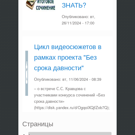
ЗНАТЬ?
Опубликовано:
вт,
26/11/2024 - 17:00
Цикл видеосюжетов в
рамках проекта "Без
срока давности"
Опубликовано:
вт, 11/06/2024 - 08:39
– о встрече С.С. Кравцова с
участниками конкурса сочинений «Без
срока давности»
(https://disk.yandex.ru/d/OgqoiXQjfZob7Q);
Страницы