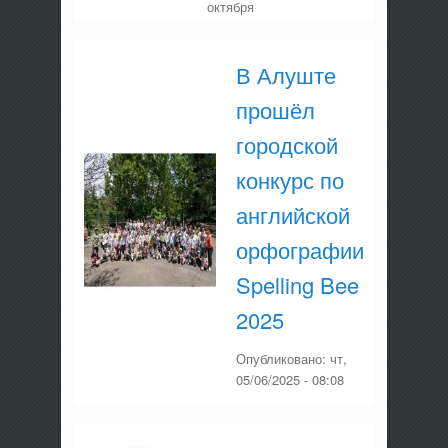
октября
В Алуште
прошёл
городской
конкурс по
английской
орфографии
Spelling Bee
2025
Опубликовано:
чт,
05/06/2025 - 08:08