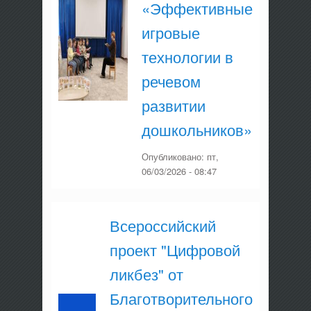
«Эффективные
игровые
технологии в
речевом
развитии
дошкольников»
Опубликовано:
пт,
06/03/2026 - 08:47
Всероссийский
проект "Цифровой
ликбез" от
Благотворительного