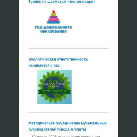
Турнир по шахматам «Белая ладья»
Экологическая ответственность
начинается с нас
Методическое объединение музыкальных
руководителей города Алушты
12 марта 2026 года прошло очередное