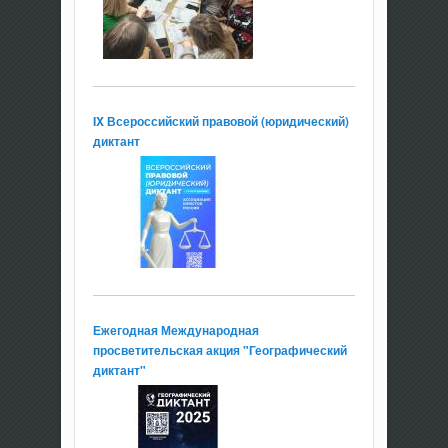
IX Всероссийский правовой (юридический)
диктант
Ежегодная Международная
просветительская акция "Географический
диктант"