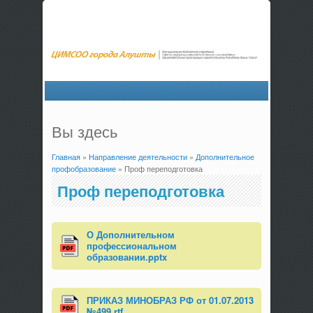
Вы здесь
Главная
»
Направление деятельности
»
Дополнительное
профобразование
» Проф переподготовка
Проф переподготовка
О Дополнительном
профессиональном
образовании.pptx
ПРИКАЗ МИНОБРАЗ РФ от 01.07.2013
№499.rtf