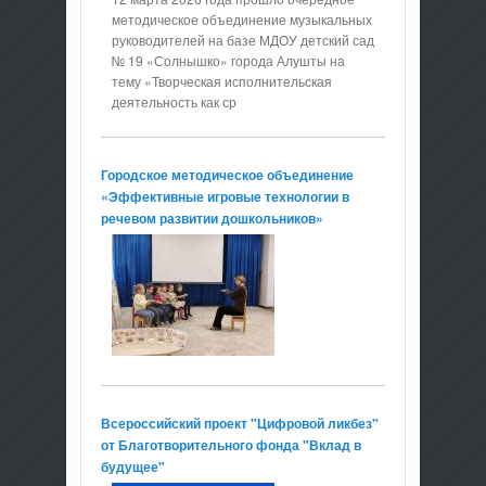
методическое объединение музыкальных
руководителей на базе МДОУ детский сад
№ 19 «Солнышко» города Алушты на
тему «Творческая исполнительская
деятельность как ср
Городское методическое объединение
«Эффективные игровые технологии в
речевом развитии дошкольников»
Всероссийский проект "Цифровой ликбез"
от Благотворительного фонда "Вклад в
будущее"