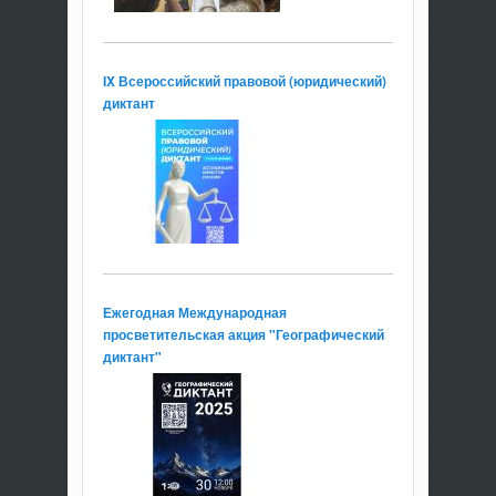
IX Всероссийский правовой (юридический)
диктант
Ежегодная Международная
просветительская акция "Географический
диктант"